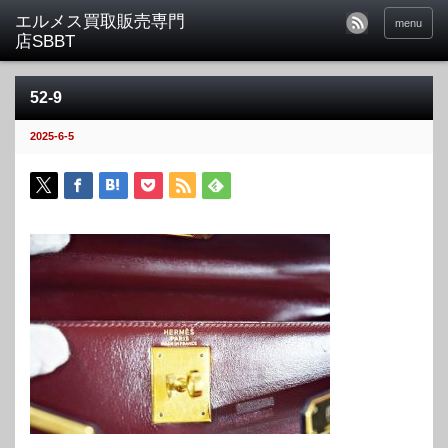
menu
52-9
2025-6-5