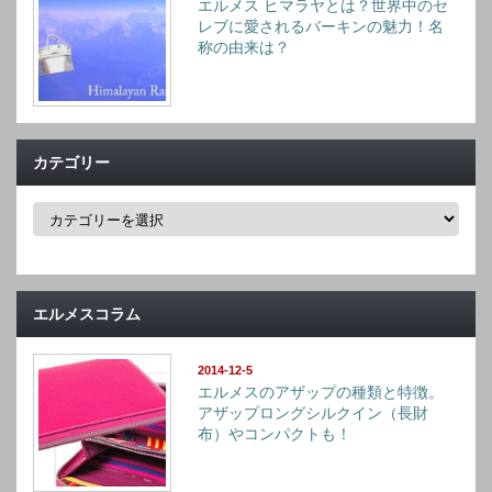
エルメス ヒマラヤとは？世界中のセ
レブに愛されるバーキンの魅力！名
称の由来は？
カテゴリー
カ
テ
ゴ
リ
ー
エルメスコラム
2014-12-5
エルメスのアザップの種類と特徴。
アザップロングシルクイン（長財
布）やコンパクトも！