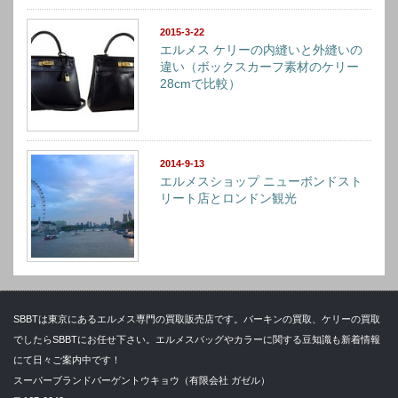
2015-3-22
エルメス ケリーの内縫いと外縫いの
違い（ボックスカーフ素材のケリー
28cmで比較）
2014-9-13
エルメスショップ ニューボンドスト
リート店とロンドン観光
SBBTは東京にあるエルメス専門の買取販売店です。バーキンの買取、ケリーの買取
でしたらSBBTにお任せ下さい。エルメスバッグやカラーに関する豆知識も新着情報
にて日々ご案内中です！
スーパーブランドバーゲントウキョウ（有限会社 ガゼル）