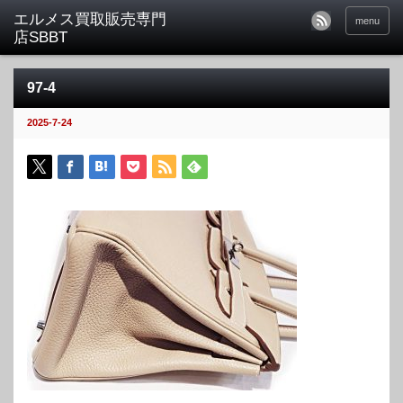
menu
97-4
2025-7-24