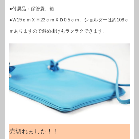
●付属品：保管袋、箱
●Ｗ19ｃｍＸＨ23ｃｍＸＤ0.5ｃｍ。ショルダーは約108ｃ
ｍありますので斜め掛けもラクラクできます。
売切れました！！