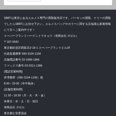
SBBTは東京にあるエルメス専門の買取販売店です。バーキンの買取、ケリーの買取
でしたらSBBTにお任せ下さい。エルメスバッグやカラーに関する豆知識も新着情報
にて日々ご案内中です！
スーパーブランドバーゲントウキョウ（有限会社 ガゼル）
〒167-0042
東京都杉並区西荻北3-18-1 スーパーブランドビル2F
代表直通携帯 090-3104-1156
店舗電話番号 03-3399-1866
ファックス番号 03-5311-1386
[電話営業時間]
伊澤携帯（090-3104-1156）宛
8:00～20:00（年中無休）
[店舗営業時間]
11:30～18:30（月・火・木・金）
休業日：水・土・日・祝日
有限会社 ガゼル
東京都公安委員会