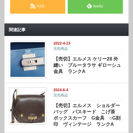
RSS
feedly
関連記事
2022-4-23
完売商品
【売切】エルメス ケリー28 外
縫い ブルータラサ ギローシュ
金具 ランクA
2024-6-4
完売商品
【売切】エルメス ショルダー
バッグ パスキード こげ茶
ボックスカーフ G金具 ○G刻
印 ヴィンテージ ランクA