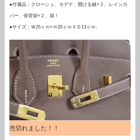
●付属品：クローシュ、カデナ、開ける鍵×２、レインカ
バー、保管袋×２、箱！
●サイズ：Ｗ25ｃｍ×Ｈ20ｃｍＸＤ13ｃｍ。
売切れました！！