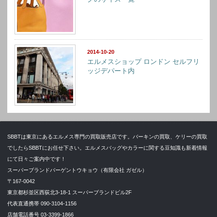
2014-10-20
エルメスショップ ロンドン セルフリ
ッジデパート内
SBBTは東京にあるエルメス専門の買取販売店です。バーキンの買取、ケリーの買取
でしたらSBBTにお任せ下さい。エルメスバッグやカラーに関する豆知識も新着情報
にて日々ご案内中です！
スーパーブランドバーゲントウキョウ（有限会社 ガゼル）
〒167-0042
東京都杉並区西荻北3-18-1 スーパーブランドビル2F
代表直通携帯 090-3104-1156
店舗電話番号 03-3399-1866