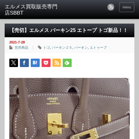
menu
【売切】エルメス バーキン25 エトープ トゴ新品！！
2021-7-28
完売商品
トゴ
,
バーキン２５
,
バーキン
,
エトゥープ