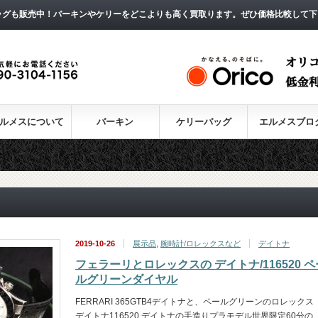
ッグも販売中！バーキンやケリーをどこよりも高く買取ります。ぜひ価格比較して下
ルメスについて
バーキン
ケリーバッグ
エルメスブロ
2019-10-26
展示品
,
腕時計/ロレックスなど
デイトナ
フェラーリとロレックスの デイトナ/116520 ペ
ルグリーンダイヤル
FERRARI 365GTB4デイトナと、ペールグリーンのロレックス
デイトナ116520 デイトナの手造りプラモデル世界限定60分の