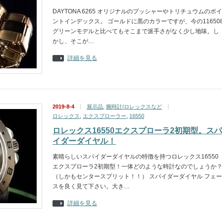
DAYTONA 6265 オリジナルのプッシャーやトリチュウムのポイ
ントインデックス。 ゴールドに黒のカラーですが、今の11650
グリーンモデルと比べてもそこまで派手さがなく少し地味。し
かし、そこが…
詳細を見る
2019-8-4
展示品
,
腕時計/ロレックスなど
ロレックス
,
エクスプローラー
,
16550
ロレックス16550エクスプローラ2初期型。スパ
イダーダイヤル！
素晴らしいスパイダーダイヤルの特徴を持つロレックス16550
エクスプローラ2初期型！一体どのような時計なのでしょうか
（しかもセンタースプリット！！） スパイダーダイヤル フェー
スを良く見て下さい。大き…
詳細を見る