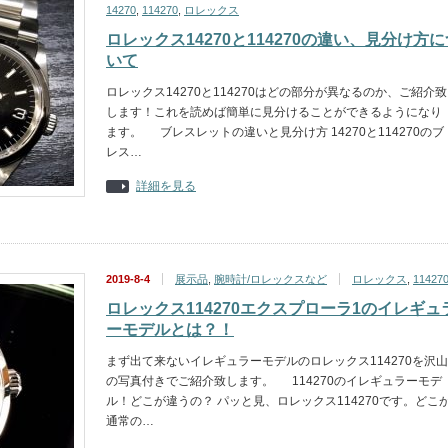
14270
,
114270
,
ロレックス
ロレックス14270と114270の違い、見分け方に
いて
ロレックス14270と114270はどの部分が異なるのか、ご紹介致
します！これを読めば簡単に見分けることができるようになり
ます。 ブレスレットの違いと見分け方 14270と114270のブ
レス…
詳細を見る
2019-8-4
展示品
,
腕時計/ロレックスなど
ロレックス
,
11427
ロレックス114270エクスプローラ1のイレギュ
ーモデルとは？！
まず出て来ないイレギュラーモデルのロレックス114270を沢山
の写真付きでご紹介致します。 114270のイレギュラーモデ
ル！どこが違うの？ パッと見、ロレックス114270です。どこ
通常の…