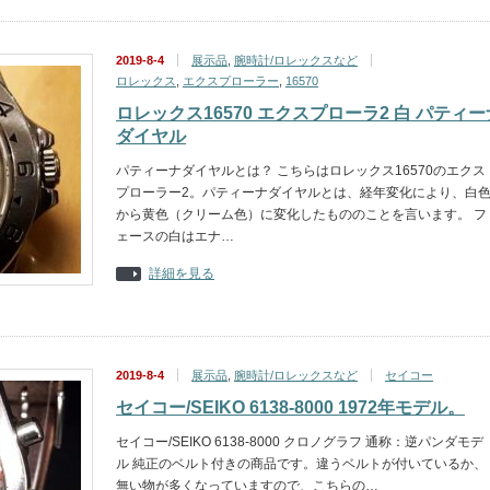
2019-8-4
展示品
,
腕時計/ロレックスなど
ロレックス
,
エクスプローラー
,
16570
ロレックス16570 エクスプローラ2 白 パティー
ダイヤル
パティーナダイヤルとは？ こちらはロレックス16570のエクス
プローラー2。パティーナダイヤルとは、経年変化により、白
から黄色（クリーム色）に変化したもののことを言います。 フ
ェースの白はエナ…
詳細を見る
2019-8-4
展示品
,
腕時計/ロレックスなど
セイコー
セイコー/SEIKO 6138-8000 1972年モデル。
セイコー/SEIKO 6138-8000 クロノグラフ 通称：逆パンダモデ
ル 純正のベルト付きの商品です。違うベルトが付いているか、
無い物が多くなっていますので、こちらの…