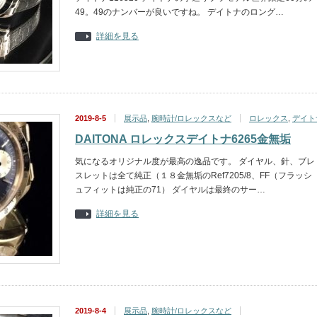
49。49のナンバーが良いですね。 デイトナのロング…
詳細を見る
2019-8-5
展示品
,
腕時計/ロレックスなど
ロレックス
,
デイト
DAITONA ロレックスデイトナ6265金無垢
気になるオリジナル度が最高の逸品です。 ダイヤル、針、ブレ
スレットは全て純正（１８金無垢のRef7205/8、FF（フラッシ
ュフィットは純正の71） ダイヤルは最終のサー…
詳細を見る
2019-8-4
展示品
,
腕時計/ロレックスなど