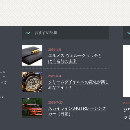
おすすめ記事
2020-1-5
エルメス ヴェルークラッチと
は？名前の由来
ーキ
2019-8-4
。エ
クリームダイヤルへの変化が楽し
日々ご
みなデイトナ
ル）
2019-7-23
2021
スカイライン34GTRレーシング
ソ
カー（日産）
ッ