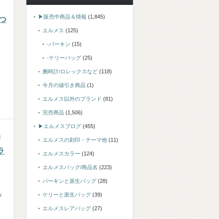
▶販売中商品＆情報
(1,845)
つ
エルメス
(125)
-バーキン
(15)
-ケリーバッグ
(25)
腕時計/ロレックスなど
(118)
今月の値引き商品
(1)
エルメス以外のブランド
(81)
完売商品
(1,506)
▶エルメスブログ
(455)
0
エルメスの刻印・テーマ他
(11)
ラ
エルメスカラー
(124)
エルメスバッグ/商品名
(223)
バーキンと派生バッグ
(28)
ケリーと派生バッグ
(39)
が
エルメスレアバッグ
(27)