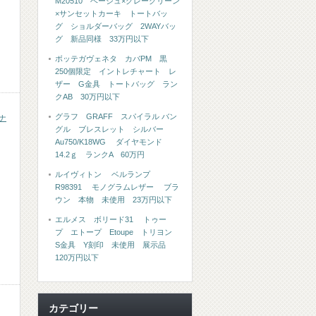
M20510 ベージュ×グレーグリーン
×サンセットカーキ トートバッ
グ ショルダーバッグ 2WAYバッ
グ 新品同様 33万円以下
ボッテガヴェネタ カバPM 黒
250個限定 イントレチャート レ
ザー G金具 トートバッグ ラン
クAB 30万円以下
グラフ GRAFF スパイラル バン
ナ
グル ブレスレット シルバー
Au750/K18WG ダイヤモンド
14.2ｇ ランクA 60万円
ルイヴィトン ベルランプ
R98391 モノグラムレザー ブラ
ウン 本物 未使用 23万円以下
エルメス ボリード31 トゥー
プ エトープ Etoupe トリヨン
S金具 Y刻印 未使用 展示品
120万円以下
カテゴリー