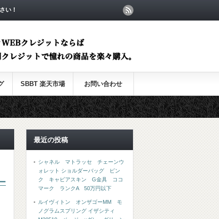
さい！
グ
SBBT 楽天市場
お問い合わせ
最近の投稿
シャネル マトラッセ チェーンウ
ォレット ショルダーバッグ ピン
ク キャビアスキン G金具 ココ
ー
マーク ランクA 50万円以下
ルイヴィトン オンザゴーMM モ
ノグラムスプリング イザシティ