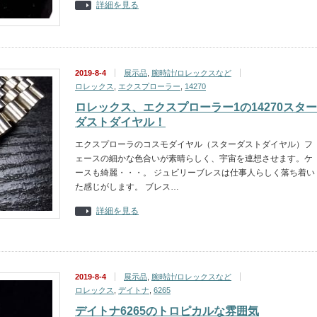
詳細を見る
2019-8-4
展示品
,
腕時計/ロレックスなど
ロレックス
,
エクスプローラー
,
14270
ロレックス、エクスプローラー1の14270スター
ダストダイヤル！
エクスプローラのコスモダイヤル（スターダストダイヤル）フ
ェースの細かな色合いが素晴らしく、宇宙を連想させます。ケ
ースも綺麗・・・。 ジュビリーブレスは仕事人らしく落ち着い
た感じがします。 ブレス…
詳細を見る
2019-8-4
展示品
,
腕時計/ロレックスなど
ロレックス
,
デイトナ
,
6265
デイトナ6265のトロピカルな雰囲気