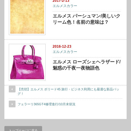
2017-2-13
エルメスカラー
エルメス パーシュマン/美しいク
リーム色！名前の意味は？
2016-12-23
エルメスカラー
エルメス ローズシェヘラザード/
魅惑の千夜一夜物語色
【売切】エルメス ボリード45 旅行・ビジネス利用にも最適な新品バッ
グ！
フェラーリ365GT4修理進行/10月末状況
トップページに戻る