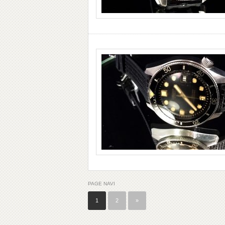
PAGE NAVI
1
2
»