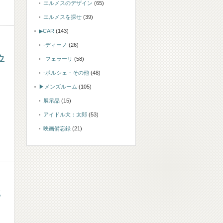
エルメスのデザイン
(65)
エルメスを探せ
(39)
▶CAR
(143)
-ディーノ
(26)
ウ
-フェラーリ
(58)
-ポルシェ・その他
(48)
▶メンズルーム
(105)
展示品
(15)
アイドル犬：太郎
(53)
映画備忘録
(21)
真