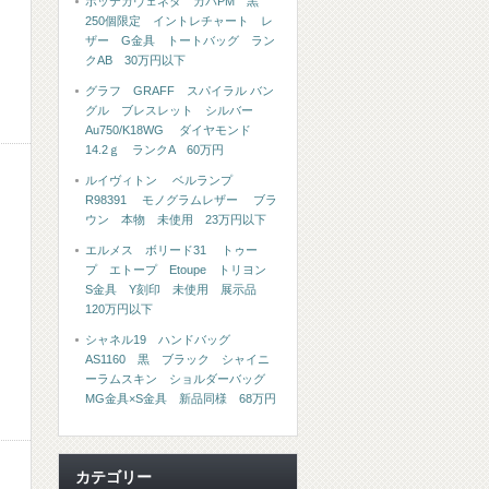
ボッテガヴェネタ カバPM 黒
250個限定 イントレチャート レ
ザー G金具 トートバッグ ラン
クAB 30万円以下
グラフ GRAFF スパイラル バン
グル ブレスレット シルバー
Au750/K18WG ダイヤモンド
14.2ｇ ランクA 60万円
ルイヴィトン ベルランプ
R98391 モノグラムレザー ブラ
ウン 本物 未使用 23万円以下
エルメス ボリード31 トゥー
プ エトープ Etoupe トリヨン
S金具 Y刻印 未使用 展示品
120万円以下
シャネル19 ハンドバッグ
AS1160 黒 ブラック シャイニ
ーラムスキン ショルダーバッグ
MG金具×S金具 新品同様 68万円
カテゴリー