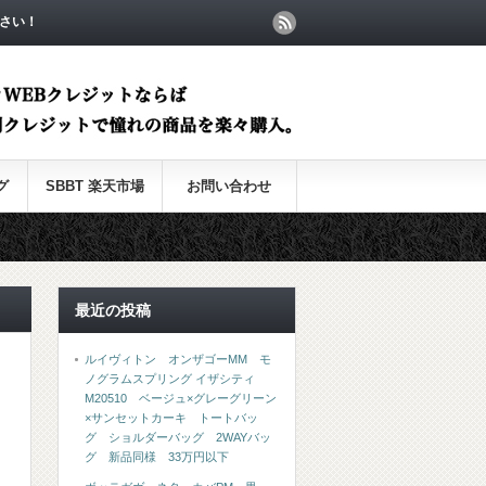
さい！
グ
SBBT 楽天市場
お問い合わせ
最近の投稿
ルイヴィトン オンザゴーMM モ
ノグラムスプリング イザシティ
M20510 ベージュ×グレーグリーン
×サンセットカーキ トートバッ
グ ショルダーバッグ 2WAYバッ
グ 新品同様 33万円以下