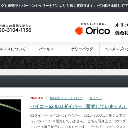
ッグも販売中！バーキンやケリーをどこよりも高く買取ります。ぜひ価格比較して下
ルメスについて
バーキン
ケリーバッグ
エルメスブロ
2020-3-5
腕時計/ロレックスなど
セイコー
セイコー62＆61ダイバー（販売していません）
62ダイバー セイコー62ダイバー！6215−7000はポルシェで言
う73カレラ！ ※販売していません。 こちら写真上と下の62ダ
イバーは毎日使用しているものです。ゴールドインデックスと