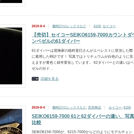
2019-8-4
腕時計/ロレックスなど
6159
,
セイコー
【売切】セイコーSEIKO6159-7000カウントダ
ンベゼルの61ダイバー
61ダイバーは冒険家の植村直巳さんがエベレストに登頂した際
に着用した時計です！ 写真ではトリチュウムが白色のように見
えますが黄色く経年変化しています。 62ダイバーとの違いはベ
ゼルの分ド…
詳細を見る
2019-8-4
腕時計/ロレックスなど
,
完売商品
セイコー
,
6159
SEIKO6159-7000 61と62ダイバーの違い、写
比較
SEIKO6159-7000が、6215-7000からどのようにモデルチェン