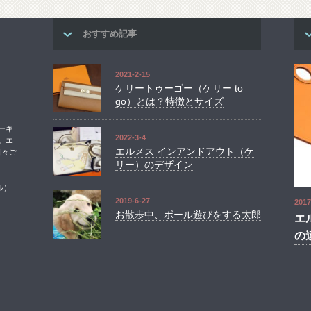
おすすめ記事
2021-2-15
ケリートゥーゴー（ケリー to
go）とは？特徴とサイズ
ーキ
2022-3-4
。エ
エルメス インアンドアウト（ケ
日々ご
リー）のデザイン
ル）
2019-6-27
2017
お散歩中、ボール遊びをする太郎
エ
の