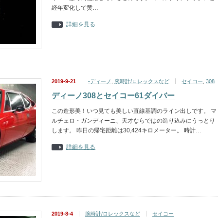
経年変化して黄…
詳細を見る
2019-9-21
-ディーノ
,
腕時計/ロレックスなど
セイコー
,
308
ディーノ308とセイコー61ダイバー
この造形美！いつ見ても美しい直線基調のライン出しです。 マ
ルチェロ・ガンディーニ、天才ならではの造り込みにうっとり
します。 昨日の帰宅距離は30,424キロメーター。 時計…
詳細を見る
2019-8-4
腕時計/ロレックスなど
セイコー