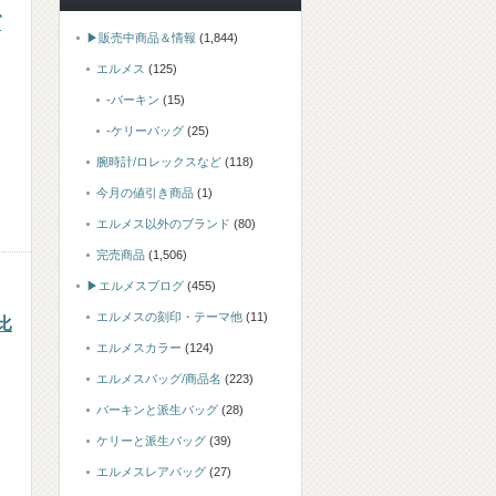
グ
▶販売中商品＆情報
(1,844)
エルメス
(125)
-バーキン
(15)
-ケリーバッグ
(25)
腕時計/ロレックスなど
(118)
今月の値引き商品
(1)
エルメス以外のブランド
(80)
完売商品
(1,506)
▶エルメスブログ
(455)
エルメスの刻印・テーマ他
(11)
比
エルメスカラー
(124)
エルメスバッグ/商品名
(223)
バーキンと派生バッグ
(28)
ケリーと派生バッグ
(39)
エルメスレアバッグ
(27)