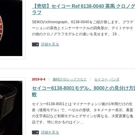
【売切】セイコー Ref 6138-0040 茶馬 クロノ
ラフ
SEIKOのchronograph、6138-0040をご紹介致します。 グラデ
ーションの茶色とインナーサークルの四角形が、デイトナやそ
の他のクロノグラフモデルとの違いを見せます。 19…
詳細を見る
2019-8-4
腕時計/ロレックスなど
セイコー
,
パンダ
セイコー6138-8001モデル。8000との見分け方
較
セイコー6138-8001とは マイナーチェンジ後の1年間だけの生
産（後期モデル）で、ベゼルの形状、タキメーター表示、裏蓋
の文字表記など初期モデルとデザインが異なる、大変貴重な逸
品です。 特に分かるのはイン…
詳細を見る