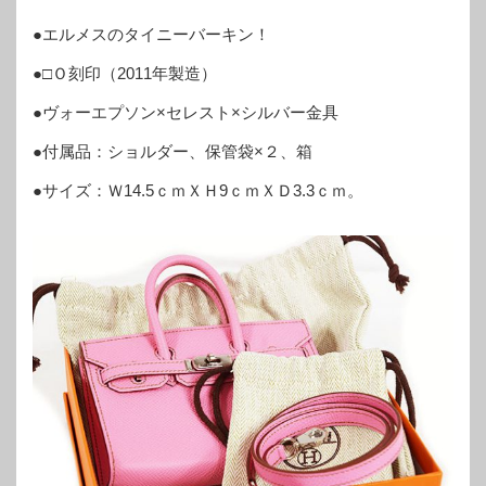
●エルメスのタイニーバーキン！
●□Ｏ刻印（2011年製造）
●ヴォーエプソン×セレスト×シルバー金具
●付属品：ショルダー、保管袋×２、箱
●サイズ：Ｗ14.5ｃｍＸＨ9ｃｍＸＤ3.3ｃｍ。