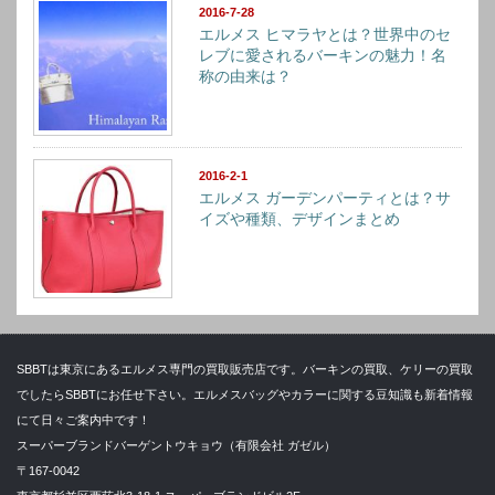
2016-7-28
エルメス ヒマラヤとは？世界中のセ
レブに愛されるバーキンの魅力！名
称の由来は？
2016-2-1
エルメス ガーデンパーティとは？サ
イズや種類、デザインまとめ
SBBTは東京にあるエルメス専門の買取販売店です。バーキンの買取、ケリーの買取
でしたらSBBTにお任せ下さい。エルメスバッグやカラーに関する豆知識も新着情報
にて日々ご案内中です！
スーパーブランドバーゲントウキョウ（有限会社 ガゼル）
〒167-0042