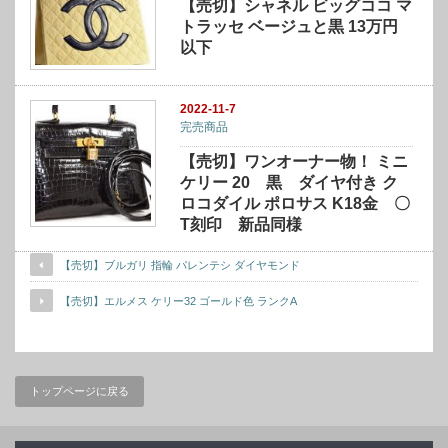
【売切】シャネル ビッグココ マ
トラッセ ベージュと黒 13万円
以下
2022-11-7
完売商品
【売切】ワンオーナー物！ ミニ
ケリー 20 黒 ダイヤ付き ク
ロコダイル ポロサス K18金 〇
T刻印 新品同様
【売切】ブルガリ 指輪 パレンテシ ダイヤモンド
【売切】エルメス ケリー32 ゴールド色 ランクA
トップページに戻る