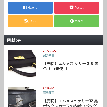
Hatena
Pocket
RSS
feedly
関連記事
2022-3-22
完売商品
【売切】エルメス ケリー２８ 黒
色 トゴ未使用
2019-8-1
完売商品
【売切】エルメスのケリー32 黒
ボックスカーフの内縫いバッグ