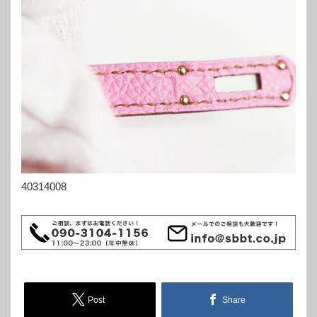
40314008
Post
Share