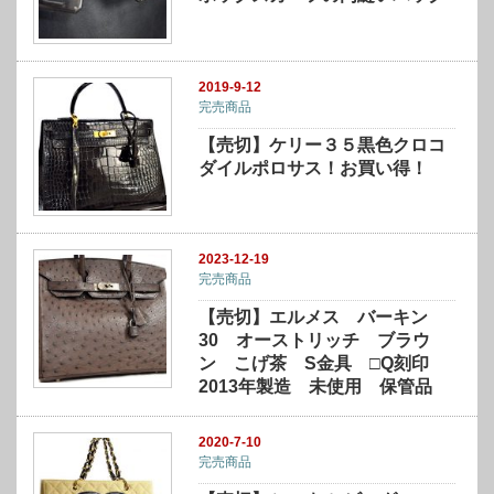
2019-9-12
完売商品
【売切】ケリー３５黒色クロコ
ダイルポロサス！お買い得！
2023-12-19
完売商品
【売切】エルメス バーキン
30 オーストリッチ ブラウ
ン こげ茶 S金具 □Q刻印
2013年製造 未使用 保管品
2020-7-10
完売商品