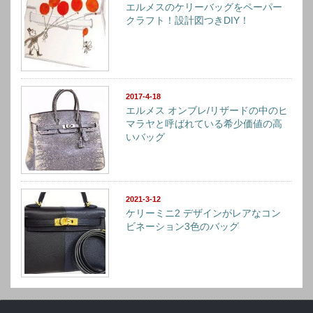
エルメスのケリーバッグをペーパー
クラフト！設計図つきDIY！
2017-4-18
エルメス オンブレ/リザードの中のヒ
マラヤと呼ばれている希少価値の高
いバッグ
2021-3-12
ケリーミニ2 デザインがレアなコン
ビネーション3色のバッグ