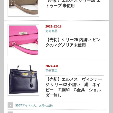
【売切】エルメス ケリー28 エ
トゥープ 未使用
2021-12-18
完売商品
【売切】ケリー25 内縫い ピン
クのマグノリア未使用
2024-4-8
完売商品
【売切】エルメス ヴィンテー
ジ ケリー32 外縫い 紺 ネイ
ビー Ｚ刻印 G金具 ショル
ダー無し
SBBTアイドル犬、太郎の成長