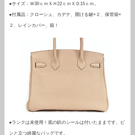
●サイズ：Ｗ30ｃｍＸＨ22ｃｍＸＤ15ｃｍ。
●付属品：クローシュ、カデナ、開ける鍵×２、保管袋×
２、レインカバー、箱！
●ランクは未使用！底の鋲のシールは付いたままです。ピ
ンと立つ綺麗なバッグです。