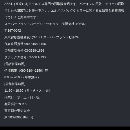
SBBTは東京にあるエルメス専門の買取販売店です。バーキンの買取、ケリーの買取
でしたらSBBTにお任せ下さい。エルメスバッグやカラーに関する豆知識も新着情報
にて日々ご案内中です！
スーパーブランドバーゲントウキョウ（有限会社 ガゼル）
〒167-0042
東京都杉並区西荻北3-18-1 スーパーブランドビル2F
代表直通携帯 090-3104-1156
店舗電話番号 03-3399-1866
ファックス番号 03-5311-1386
[電話営業時間]
伊澤携帯（090-3104-1156）宛
8:00～20:00（年中無休）
[店舗営業時間]
11:30～18:30（月・火・木・金）
休業日：水・土・日・祝日
有限会社 ガゼル
東京都公安委員会
第 303289601678 号