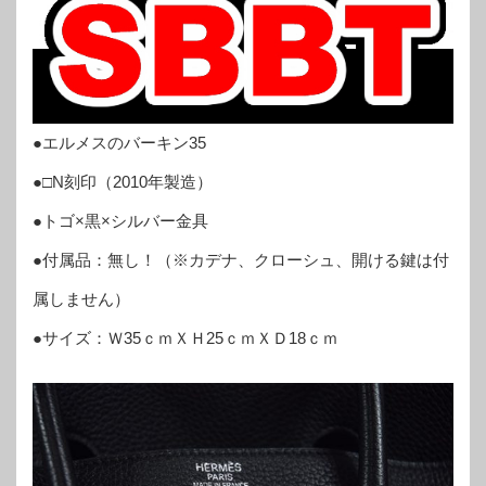
●エルメスのバーキン35
●□N刻印（2010年製造）
●トゴ×黒×シルバー金具
●付属品：無し！（※カデナ、クローシュ、開ける鍵は付
属しません）
●サイズ：Ｗ35ｃｍＸＨ25ｃｍＸＤ18ｃｍ