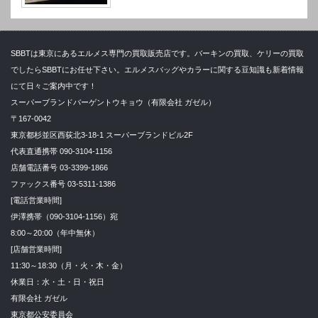
SBBTは東京にあるエルメス専門の買取販売店です。バーキンの買取、ケリーの買取
でしたらSBBTにお任せ下さい。エルメスバッグやカラーに関する豆知識も新着情報
にて日々ご案内中です！
スーパーブランドバーゲントウキョウ（有限会社 ガゼル）
〒167-0042
東京都杉並区西荻北3-18-1 スーパーブランドビル2F
代表直通携帯 090-3104-1156
店舗電話番号 03-3399-1866
ファックス番号 03-5311-1386
[電話営業時間]
伊澤携帯（090-3104-1156）宛
8:00～20:00（年中無休）
[店舗営業時間]
11:30～18:30（月・火・木・金）
休業日：水・土・日・祝日
有限会社 ガゼル
東京都公安委員会