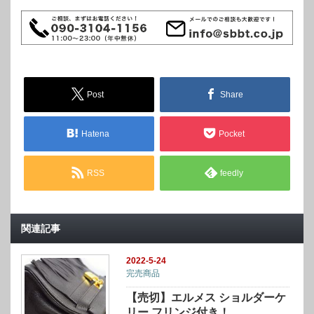
Post
Share
Hatena
Pocket
RSS
feedly
関連記事
2022-5-24
完売商品
【売切】エルメス ショルダーケ
リー フリンジ付き！