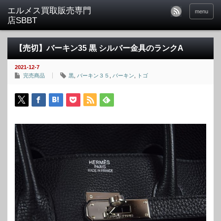
menu
【売切】バーキン35 黒 シルバー金具のランクA
2021-12-7
完売商品
黒
,
バーキン３５
,
バーキン
,
トゴ