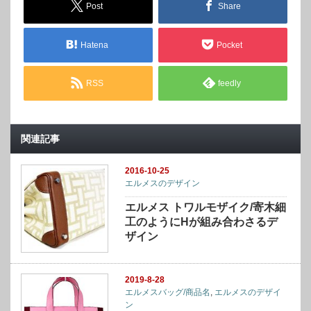
Post
Share
Hatena
Pocket
RSS
feedly
関連記事
2016-10-25
エルメスのデザイン
エルメス トワルモザイク/寄木細
工のようにHが組み合わさるデ
ザイン
2019-8-28
エルメスバッグ/商品名
,
エルメスのデザイ
ン