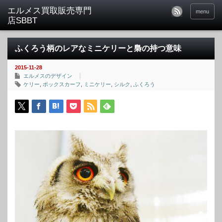
menu
ふくろう柄のレアなミニケリーと梟の持つ意味
2015-11-28
エルメスのデザイン
ケリー
,
ボックスカーフ
,
ミニケリー
,
シルク
,
ふくろう