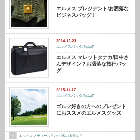
エルメス プレジデント/お洒落な
ビジネスバッグ！
2014-12-23
エルメスバッグ/商品名
エルメス マレットタナカ/田中さ
んデザイン？お洒落な旅行バッ
グ
2015-11-17
エルメスバッグ/商品名
ゴルフ好きの方へのプレゼント
におススメのエルメスグッズ
エルメス スティール/バッグ名の由来は？