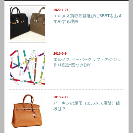
2020-1-27
エルメス買取店舗選びにSBBTをおす
すめする理由
2016-6-9
エルメス ペーパークラフトのジジェ
作り!設計図つきDIY
2019-7-12
バーキンの定価（エルメス店舗）値
段は？