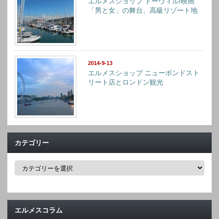
エルメスショップ ドーヴィル/映画
「男と女」の舞台、高級リゾート地
2014-9-13
エルメスショップ ニューボンドスト
リート店とロンドン観光
カテゴリー
カ
テ
ゴ
リ
ー
エルメスコラム