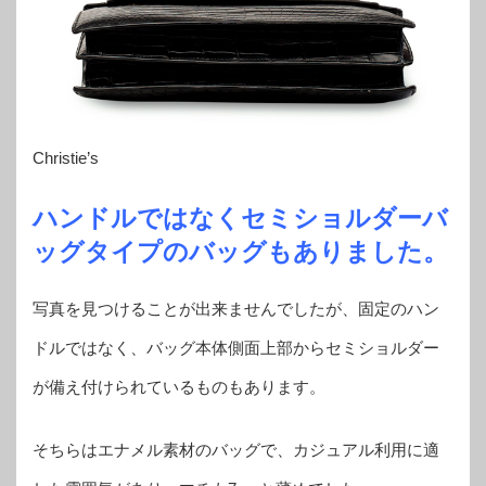
Christie’s
ハンドルではなくセミショルダーバ
ッグタイプのバッグもありました。
写真を見つけることが出来ませんでしたが、固定のハン
ドルではなく、バッグ本体側面上部からセミショルダー
が備え付けられているものもあります。
そちらはエナメル素材のバッグで、カジュアル利用に適