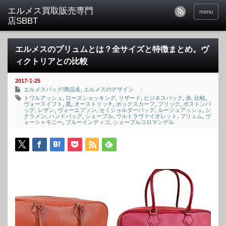
menu
エルメスのプリュムとは？全サイズと特徴まとめ。ヴ
ィクトリアとの比較
2017-1-25
エルメスバッグ/商品名
,
エルメスのデザイン
トワルアッシュ
,
ローズショッキング
,
リザード
,
ビジネスバッグ
,
赤
,
比較
,
ヴォースイフト
,
黒
,
オーストリッチ
,
ボックスカーフ
,
ブリック
,
ボストンバ
ッグ
,
レザン
,
ヴォーエプソン
,
セミショルダーバッグ
,
ルージュアッシュ
,
シ
クラメン
,
ハンドバッグ
,
シェーブル
,
ウルトラヴァイオレット
,
プリュム
,
ヴ
ォーシャモニー
,
ブルーインディゴ
,
シェーブルコロマンデル