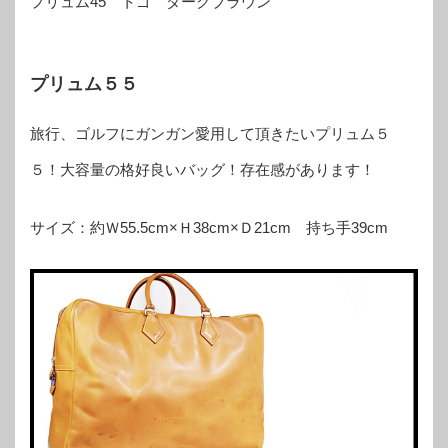
プリュム45 トゴ ダークブラウン
プリュム５５
旅行、ゴルフにガンガン愛用して頂きたいプリュム５
５！大容量の格好良いバッグ！存在感があります！
サイズ：約Ｗ55.5cm×Ｈ38cm×Ｄ21cm 持ち手39cm