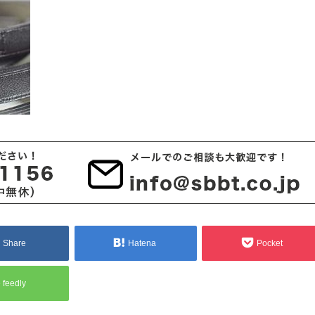
Share
Hatena
Pocket
feedly