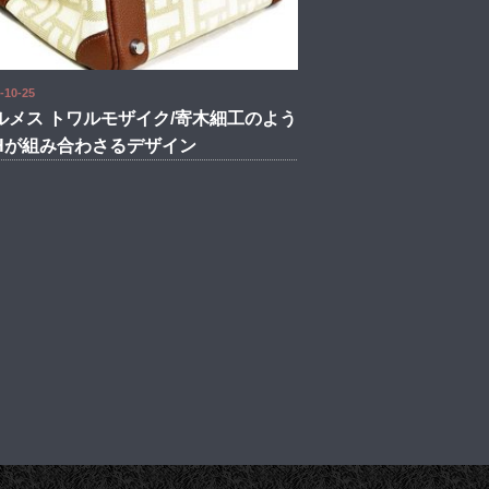
-10-25
ルメス トワルモザイク/寄木細工のよう
Hが組み合わさるデザイン