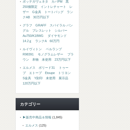
ボッテガヴェネタ カバPM 黒
250個限定 イントレチャート レ
ザー G金具 トートバッグ ラン
クAB 30万円以下
グラフ GRAFF スパイラル バン
グル ブレスレット シルバー
Au750/K18WG ダイヤモンド
14.2ｇ ランクA 60万円
ルイヴィトン ベルランプ
R98391 モノグラムレザー ブラ
ウン 本物 未使用 23万円以下
エルメス ボリード31 トゥー
プ エトープ Etoupe トリヨン
S金具 Y刻印 未使用 展示品
120万円以下
カテゴリー
▶販売中商品＆情報
(1,845)
エルメス
(125)