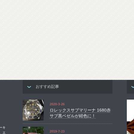
おすすめ記事
2020-3-26
ロレックスサブマリーナ 1680赤
サブ黒ベゼルが紺色に！
ーキ
2019-7-23
。エ