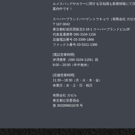
ルメスバッグやカラーに関する豆知識も新着情報にて
案内中です！
スーパーブランドバーゲントウキョウ（有限会社 ガゼ
〒167-0042
東京都杉並区西荻北3-18-1 スーパーブランドビル2F
代表直通携帯 090-3104-1156
店舗電話番号 03-3399-1866
ファックス番号 03-5311-1386
[電話営業時間]
伊澤携帯（090-3104-1156）宛
8:00～20:00（年中無休）
[店舗営業時間]
11:30～18:30（月・火・木・金）
休業日：水・土・日・祝日
有限会社 ガゼル
東京都公安委員会
第 303289601678 号