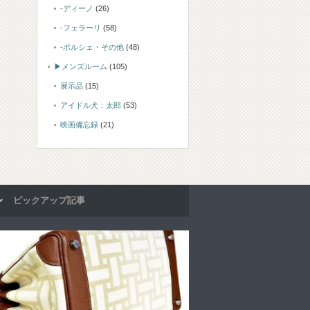
-ディーノ
(26)
-フェラーリ
(58)
-ポルシェ・その他
(48)
▶メンズルーム
(105)
展示品
(15)
アイドル犬：太郎
(53)
映画備忘録
(21)
ピックアップ記事