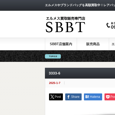
エルメスやブランドバッグを高額買取中！レアバ
SBBT店舗案内
販売商品
エ
3333-6
2025-1-7
Post
Share
Hatena
Po