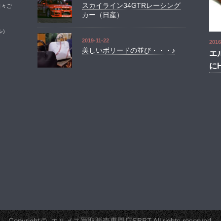
スカイライン34GTRレーシング
日々ご
カー（日産）
ル）
2019-11-22
2016
美しいボリードの並び・・・♪
エ
に
Copyright ©
エルメス買取販売専門店SBBT
All rights reserved.