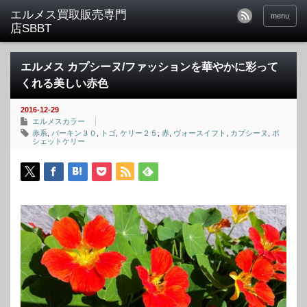
menu
エルメス カプシーヌ/ファッションを華やかに彩って
くれる美しい赤色
2016-12-29
エルメスカラー
赤系
,
バーキン３０
,
トゴ
,
ケリー２５
,
赤
,
ヴォースイフト
,
カプシーヌ
,
ポ
シェットケリー