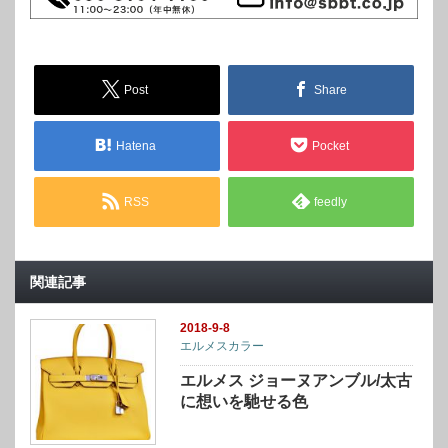
Post
Share
Hatena
Pocket
RSS
feedly
関連記事
2018-9-8
エルメスカラー
エルメス ジョーヌアンブル/太古
に想いを馳せる色