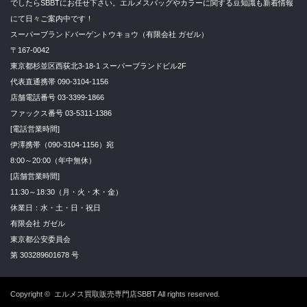
でしたらSBBTにお任せ下さい。エルメスバッグやカラーに関する豆知識も新着情報
にて日々ご案内中です！
スーパーブランドバーゲントウキョウ（有限会社 ガゼル）
〒167-0042
東京都杉並区西荻北3-18-1 スーパーブランドビル2F
代表直通携帯 090-3104-1156
店舗電話番号 03-3399-1866
ファックス番号 03-5311-1386
[電話営業時間]
伊澤携帯（090-3104-1156）宛
8:00～20:00（年中無休）
[店舗営業時間]
11:30～18:30（月・火・木・金）
休業日：水・土・日・祝日
有限会社 ガゼル
東京都公安委員会
第 303289601678 号
Copyright ©
エルメス買取販売専門店SBBT
All rights reserved.