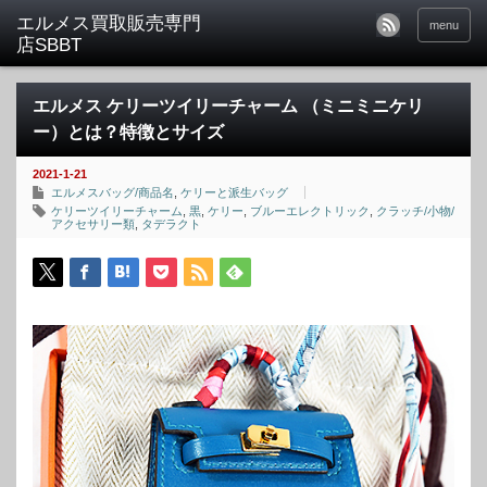
menu
エルメス ケリーツイリーチャーム （ミニミニケリ
ー）とは？特徴とサイズ
2021-1-21
エルメスバッグ/商品名
,
ケリーと派生バッグ
ケリーツイリーチャーム
,
黒
,
ケリー
,
ブルーエレクトリック
,
クラッチ/小物/
アクセサリー類
,
タデラクト