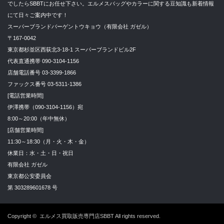
でしたらSBBTにお任せ下さい。エルメスバッグやカラーに関する豆知識も新着情報
にて日々ご案内中です！
スーパーブランドバーゲントウキョウ（有限会社 ガゼル）
〒167-0042
東京都杉並区西荻北3-18-1 スーパーブランドビル2F
代表直通携帯 090-3104-1156
店舗電話番号 03-3399-1866
ファックス番号 03-5311-1386
[電話営業時間]
伊澤携帯（090-3104-1156）宛
8:00～20:00（年中無休）
[店舗営業時間]
11:30～18:30（月・火・木・金）
休業日：水・土・日・祝日
有限会社 ガゼル
東京都公安委員会
第 303289601678 号
Copyright ©
エルメス買取販売専門店SBBT
All rights reserved.